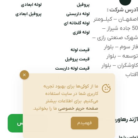
پروفیل
لوله ابعادی
آدرس شرکت :
لوله داربستی
پروفیل ابعادی
اصفهــان – کیلــومتر
لوله گلخانه ای
50 جاده شیراز –
لوله
فلزی
شهرک صنعتی رازی –
فاز سوم – بلوار
قیمت لوله
توسعه – بلوار
قیمت پروفیل
کاوشگران – بلوار
قیمت لوله داربست
آفتاب
قیمت لوله گلخانه
ما از کوکی‌ها برای بهبود تجربه
قیمت لوله فلزی
کاربری شما در سایت استفاده
می‌کنیم. برای اطلاعات بیشتر
صفحه حریم خصوصی
ما را بخوانید.
آژند رهاورد سپاهان
تماس
فهمیدم
تماس با ما