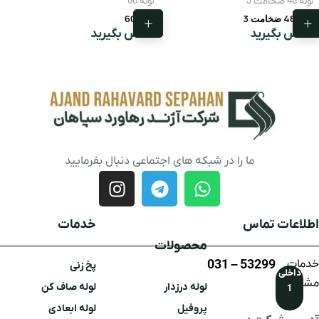
لوله 48 ضخامت 3
لوله 60
لوله 48 ضخامت 3
لوله 60
تماس بگیرید
تماس بگیرید
ما را در شبکه های اجتماعی دنبال بفرمایید
اطلاعات تماس
خدمات
محصولات
خدمات
53299 – 031
پخ زنی
داخلی
مشتریان
لوله درزدار
لوله صاف کن
1
پروفیل
لوله ابعادی