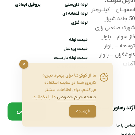
آدرس شرکت :
لوله داربستی
پروفیل ابعادی
اصفهــان – کیلــومتر
لوله گلخانه ای
50 جاده شیراز –
لوله
فلزی
شهرک صنعتی رازی –
فاز سوم – بلوار
قیمت لوله
توسعه – بلوار
قیمت پروفیل
کاوشگران – بلوار
قیمت لوله داربست
آفتاب
قیمت لوله گلخانه
ما از کوکی‌ها برای بهبود تجربه
قیمت لوله فلزی
کاربری شما در سایت استفاده
می‌کنیم. برای اطلاعات بیشتر
صفحه حریم خصوصی
ما را بخوانید.
آژند رهاورد سپاهان
تماس
فهمیدم
تماس با ما
درباره ما