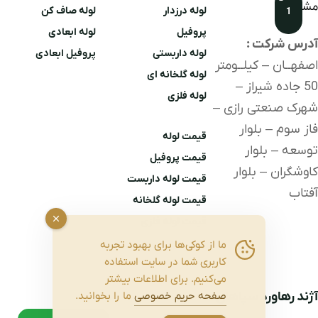
مشتریان
لوله درزدار
لوله صاف کن
1
پروفیل
لوله ابعادی
آدرس شرکت :
لوله داربستی
پروفیل ابعادی
اصفهــان – کیلــومتر
لوله گلخانه ای
50 جاده شیراز –
لوله
فلزی
شهرک صنعتی رازی –
فاز سوم – بلوار
قیمت لوله
توسعه – بلوار
قیمت پروفیل
کاوشگران – بلوار
قیمت لوله داربست
آفتاب
قیمت لوله گلخانه
قیمت لوله فلزی
ما از کوکی‌ها برای بهبود تجربه
کاربری شما در سایت استفاده
می‌کنیم. برای اطلاعات بیشتر
آژند رهاورد سپاهان
صفحه حریم خصوصی
ما را بخوانید.