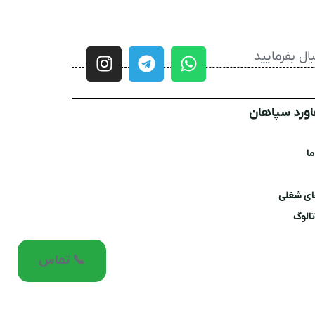
ال بفرمایید
اورد سپاهان
ا
ی شغلی
تالوگ
📞 تماس