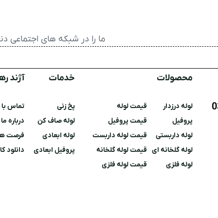
ما را در شبکه های اجتماعی دنب
محصولات
خدمات
آژند ره
لوله درزدار
قیمت لوله
پخ زنی
تماس با م
پروفیل
قیمت پروفیل
لوله صاف کن
درباره ما
لوله داربستی
قیمت لوله داربست
لوله ابعادی
فرصت ها
لوله گلخانه ای
قیمت لوله گلخانه
پروفیل ابعادی
دانلود کا
لوله
فلزی
قیمت لوله فلزی