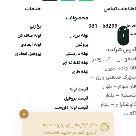
اطلاعات تماس
خدمات
محصولات
خدمات
53299 – 031
پخ زنی
داخلی
مشتریان
لوله درزدار
لوله صاف کن
1
پروفیل
لوله ابعادی
آدرس شرکت :
لوله داربستی
پروفیل ابعادی
اصفهــان – کیلــومتر
لوله گلخانه ای
50 جاده شیراز –
لوله
فلزی
شهرک صنعتی رازی –
فاز سوم – بلوار
قیمت لوله
توسعه – بلوار
قیمت پروفیل
کاوشگران – بلوار
قیمت لوله داربست
آفتاب
قیمت لوله گلخانه
ما از کوکی‌ها برای بهبود تجربه
قیمت لوله فلزی
کاربری شما در سایت استفاده