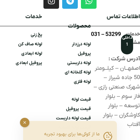
اطلاعات تماس
خدمات
محصولات
خدمات
53299 – 031
پخ زنی
داخلی
مشتریان
لوله درزدار
لوله صاف کن
1
پروفیل
لوله ابعادی
آدرس شرکت :
لوله داربستی
پروفیل ابعادی
اصفهــان – کیلــومتر
لوله گلخانه ای
50 جاده شیراز –
لوله
فلزی
شهرک صنعتی رازی –
فاز سوم – بلوار
قیمت لوله
توسعه – بلوار
قیمت پروفیل
کاوشگران – بلوار
قیمت لوله داربست
آفتاب
قیمت لوله گلخانه
ما از کوکی‌ها برای بهبود تجربه
قیمت لوله فلزی