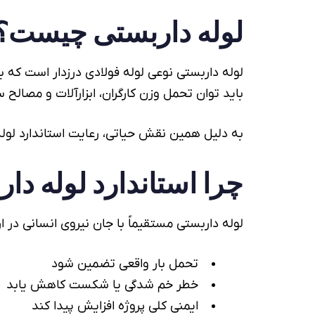
لوله داربستی
چیست؟
لوله داربستی
نوعی
لوله فولادی
درزدار است که ب
باید توان تحمل وزن کارگران، ابزارآلات و مصالح
به دلیل همین نقش حیاتی، رعایت استاندارد
لول
چرا استاندارد
لوله دا
لوله داربستی
مستقیماً با جان نیروی انسانی در ا
تحمل بار واقعی تضمین شود
خطر خم شدگی یا شکست کاهش یابد
ایمنی کلی پروژه افزایش پیدا کند