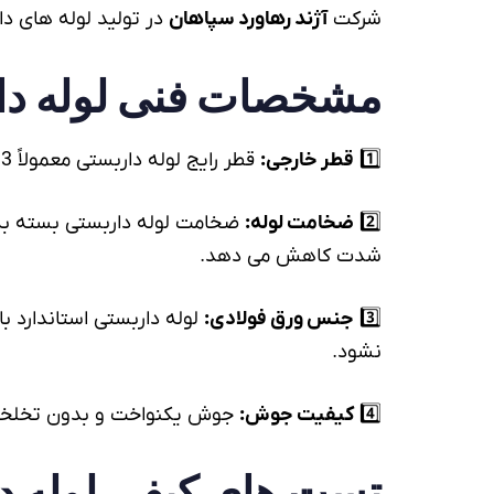
شرکت
آژند رهاورد سپاهان
در تولید
لوله
های دار
مشخصات فنی
لوله د
1️⃣
قطر خارجی:
قطر رایج
لوله داربستی
معمولاً 48.3 میلی متر است که مطابق استانداردهای بین المللی داربست می باشد.
2️⃣
ضخامت
لوله
:
ضخامت
لوله داربستی
شدت کاهش می دهد.
3️⃣
جنس ورق
فولادی
:
لوله داربستی استاندارد ب
نشود.
4️⃣
کیفیت جوش:
جوش یکنواخت و بدون تخلخل یک
تست های کیفی
لوله 