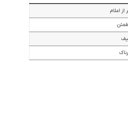
 از اعلام
طمئن
ف
ناک