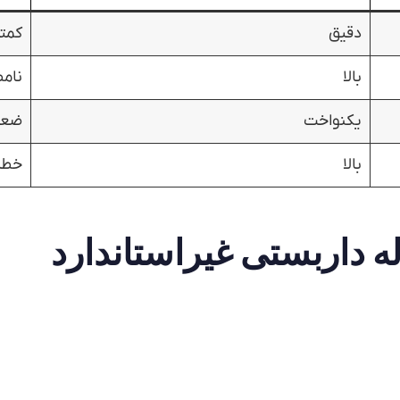
دقیق
کمتر
بالا
نام
یکنواخت
ضعی
بالا
خطر
له داربستی
غیراستاندارد